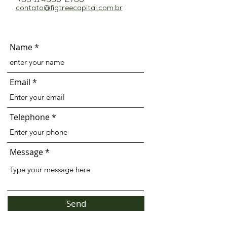
+55 11 4550-2780
contato@figtreecapital.com.br
Name
Email
Telephone
Message
Send