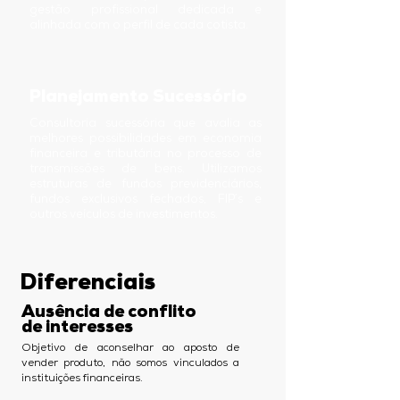
gestão profissional dedicada e
alinhada com o perfil de cada cotista.
Planejamento Sucessório
Consultoria sucessória que avalia as
melhores possibilidades em economia
financeira e tributária no processo de
transmissões de bens. Utilizamos
estruturas de fundos previdenciários,
fundos exclusivos fechados, FIP´s e
outros veículos de investimentos.
Diferenciais
Ausência de conflito
de interesses
Objetivo de aconselhar ao aposto de
vender produto, não somos vinculados a
instituições financeiras.