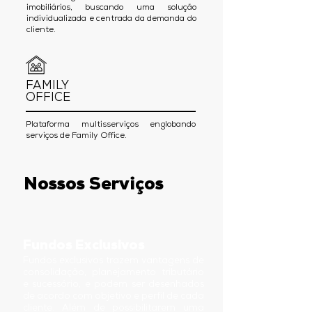
imobiliários, buscando uma solução
individualizada e centrada da demanda do
cliente.
FAMILY
OFFICE
Plataforma multisserviços englobando
serviços de Family Office.
Nossos Serviços
Fundos Exclusivos
Fundos exclusivos trazem vantagens de
consolidação, planejamento tributário
e sucessório, e podem ser desenhados
de acordo com objetivo e perfil de cada
cliente. Além de possibilitarem uma