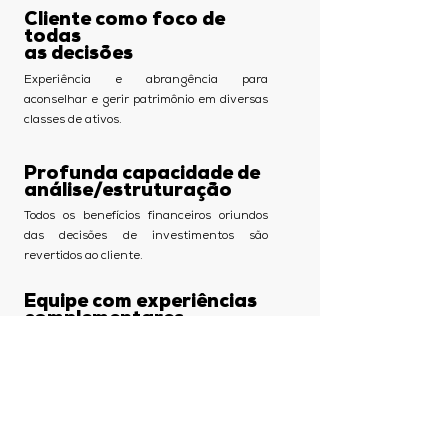
Cliente como foco de
todas
as decisões
Experiência e abrangência para
aconselhar e gerir patrimônio em diversas
classes de ativos.
Profunda capacidade de
análise/estruturação
Todos os benefícios financeiros oriundos
das decisões de investimentos são
revertidos ao cliente.
Equipe com experiências
complementares
Análise de estruturas e veículos que mais
se adequam a necessidades dos clientes.
As informações contidas nesse material são de
caráter exclusivamente informativo. Fundos de